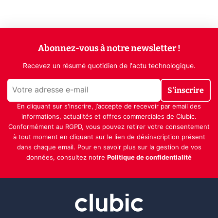
Abonnez-vous à notre newsletter !
Recevez un résumé quotidien de l'actu technologique.
S'inscrire
En cliquant sur s'inscrire, j’accepte de recevoir par email des
informations, actualités et offres commerciales de Clubic.
Conformément au RGPD, vous pouvez retirer votre consentement
à tout moment en cliquant sur le lien de désinscription présent
dans chaque email. Pour en savoir plus sur la gestion de vos
données, consultez notre
Politique de confidentialité