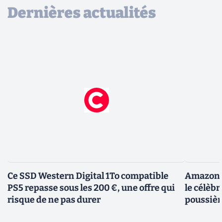
Dernières actualités
Ce SSD Western Digital 1To compatible
Amazon c
PS5 repasse sous les 200 €, une offre qui
le célèbr
risque de ne pas durer
poussièr