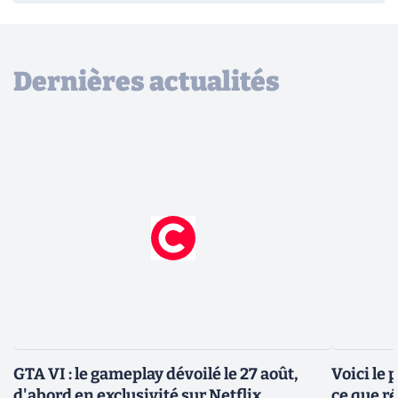
Dernières actualités
GTA VI : le gameplay dévoilé le 27 août,
Voici le
d'abord en exclusivité sur Netflix
ce que r