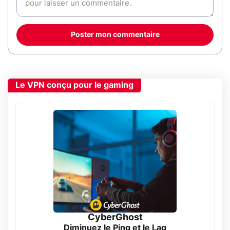
Poster mon commentaire
Le VPN conçu pour le gaming
CyberGhost
Diminuez le Ping et le Lag