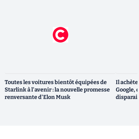
Toutes les voitures bientôt équipées de
Il achèt
Starlink à l'avenir : la nouvelle promesse
Google, q
renversante d'Elon Musk
disparai