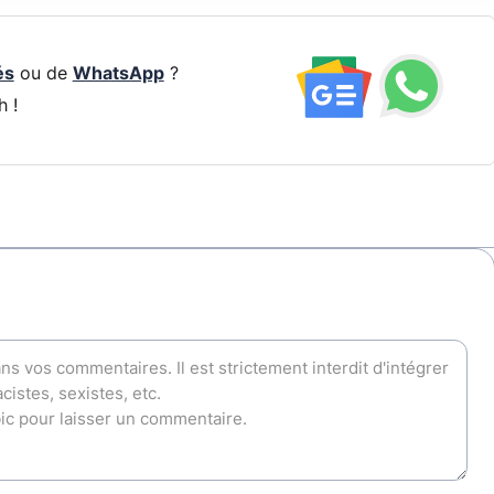
és
ou de
WhatsApp
?
h !