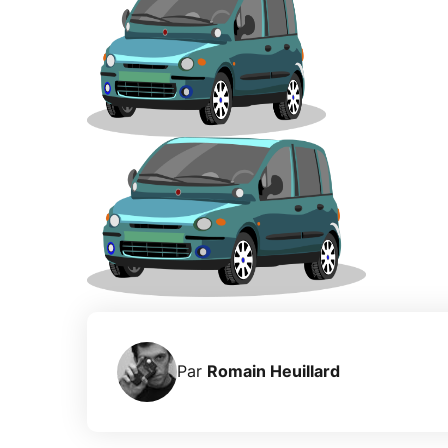
Par
Romain Heuillard