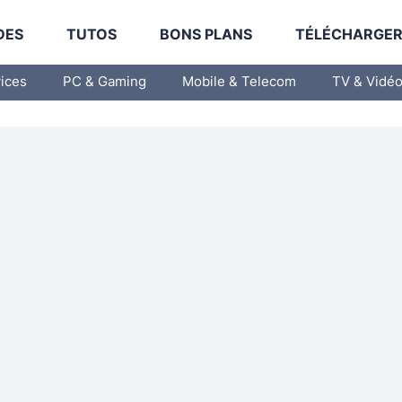
DES
TUTOS
BONS PLANS
TÉLÉCHARGE
vices
PC & Gaming
Mobile & Telecom
TV & Vidé