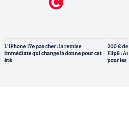
L'iPhone 17e pas cher : la remise
200 € de
immédiate qui change la donne pour cet
Flip8 : 
été
pour le