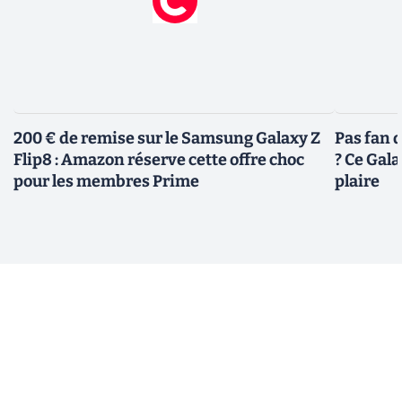
200 € de remise sur le Samsung Galaxy Z
Pas fan 
Flip8 : Amazon réserve cette offre choc
? Ce Gal
pour les membres Prime
plaire