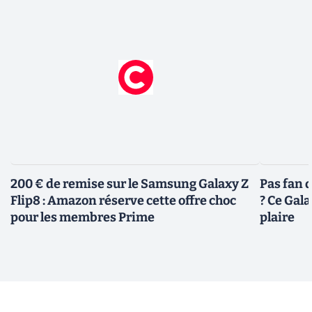
200 € de remise sur le Samsung Galaxy Z
Pas fan 
Flip8 : Amazon réserve cette offre choc
? Ce Gal
pour les membres Prime
plaire