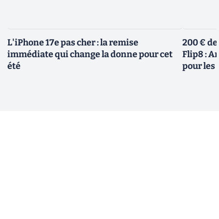
L'iPhone 17e pas cher : la remise
200 € de
immédiate qui change la donne pour cet
Flip8 : 
été
pour le