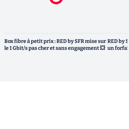
Box fibre à petit prix : RED by SFR mise sur
RED by S
le 1 Gbit/s pas cher et sans engagement 💥
un forfai