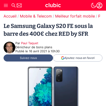
Accueil
Mobile & Telecom
Meilleur forfait mobile
Prom
Le Samsung Galaxy S20 FE sous la
barre des 400€ chez RED by SFR
Par
Paul Taquet
Dénicheur de bons plans
Publié le
16 avril 2021 à 10h30
Suivez-nous
Ajoutez-nous en favori