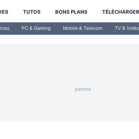
DES
TUTOS
BONS PLANS
TÉLÉCHARGE
vices
PC & Gaming
Mobile & Telecom
TV & Vidé