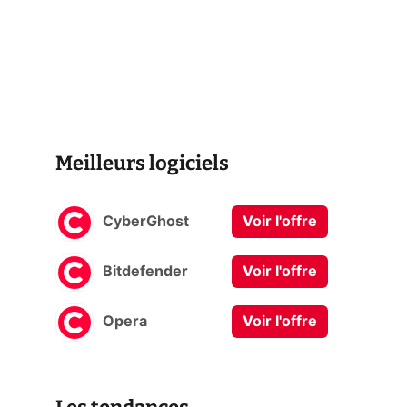
Meilleurs logiciels
CyberGhost
Voir l'offre
Bitdefender
Voir l'offre
Opera
Voir l'offre