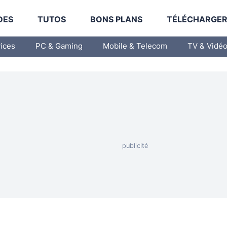
DES
TUTOS
BONS PLANS
TÉLÉCHARGE
vices
PC & Gaming
Mobile & Telecom
TV & Vidé