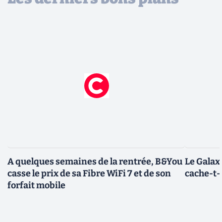
A quelques semaines de la rentrée, B&You
Le Galax
casse le prix de sa Fibre WiFi 7 et de son
cache-t-i
forfait mobile