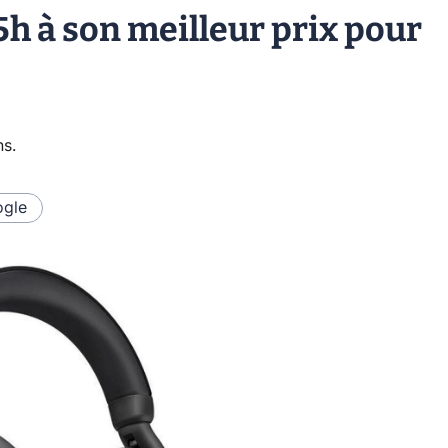
5h à son meilleur prix pour
ns
.
gle