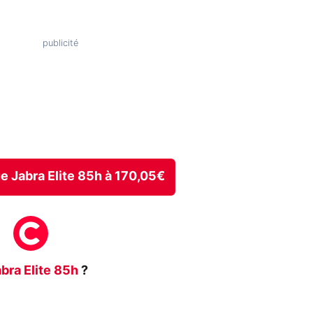
ue Jabra Elite 85h à 170,05€
bra Elite 85h
?