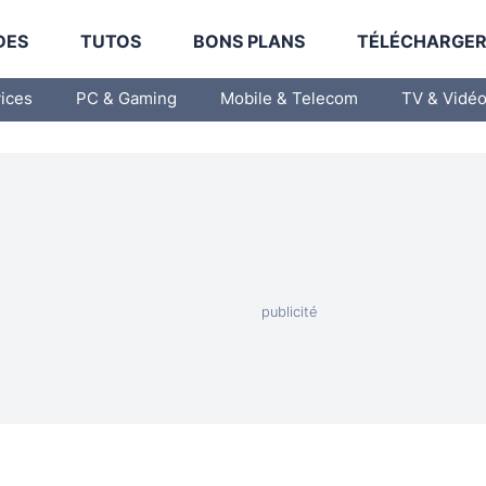
DES
TUTOS
BONS PLANS
TÉLÉCHARGE
vices
PC & Gaming
Mobile & Telecom
TV & Vidé