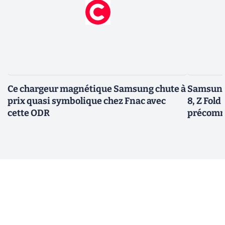
Ce chargeur magnétique Samsung chute à
Samsung 
prix quasi symbolique chez Fnac avec
8, Z Fold 
cette ODR
précomm