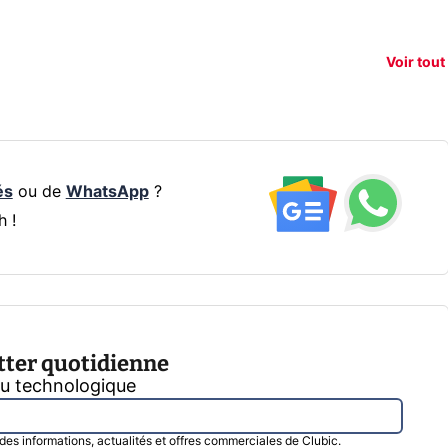
xAI attaque la
remboursés
Starli
e tease
loi anti-
sur votre
Amazo
xel 11
dénudement
nouveau
guerr
Voir tout
par IA
smartphone ?
résea
és
ou de
WhatsApp
?
h !
tter quotidienne
tu technologique
l des informations, actualités et offres commerciales de Clubic.