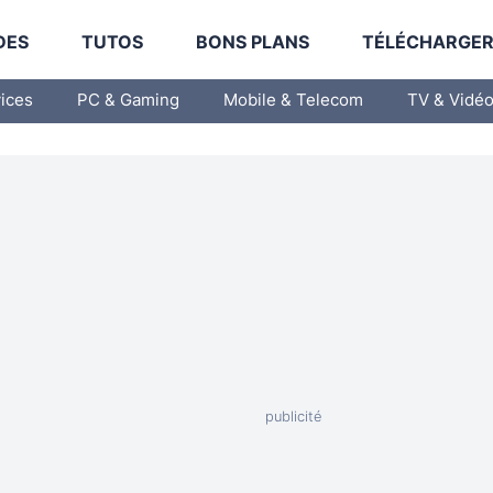
DES
TUTOS
BONS PLANS
TÉLÉCHARGE
vices
PC & Gaming
Mobile & Telecom
TV & Vidé