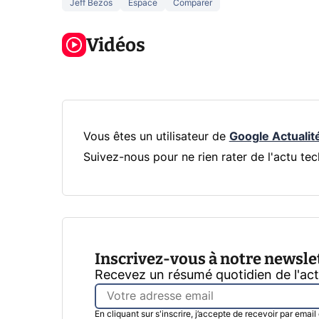
Jeff Bezos
Espace
Comparer
5 générations
Ce que vous
de jeux dans
ne savez sur
Googl
la prochaine
Vidéos
la navigation
son Pi
Xbox !
privée !
Pro
Vous êtes un utilisateur de
Google Actualit
Suivez-nous pour ne rien rater de l'actu tec
Inscrivez-vous à notre newsle
Recevez un résumé quotidien de l'ac
En cliquant sur s'inscrire, j’accepte de recevoir par emai