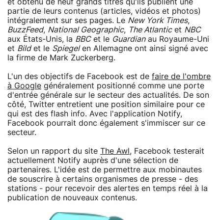
et obtenu de neuf grands titres qu'ils publient une
partie de leurs contenus (articles, vidéos et photos)
intégralement sur ses pages. Le
New York Times
,
BuzzFeed
,
National Geographic
,
The Atlantic
et
NBC
aux États-Unis, la
BBC
et le
Guardian
au Royaume-Uni
et
Bild
et le
Spiegel
en Allemagne ont ainsi signé avec
la firme de Mark Zuckerberg.
L'un des objectifs de Facebook est de
faire de l'ombre
à Google
généralement positionné comme une porte
d'entrée générale sur le secteur des actualités. De son
côté, Twitter entretient une position similaire pour ce
qui est des flash info. Avec l'application Notify,
Facebook pourrait donc également s'immiscer sur ce
secteur.
Selon un rapport du site
The Awl
, Facebook testerait
actuellement Notify auprès d'une sélection de
partenaires. L'idée est de permettre aux mobinautes
de souscrire à certains organismes de presse - des
stations - pour recevoir des alertes en temps réel à la
publication de nouveaux contenus.