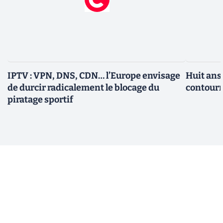
IPTV : VPN, DNS, CDN… l’Europe envisage
Huit ans
de durcir radicalement le blocage du
contourn
piratage sportif