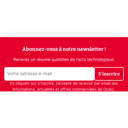
Abonnez-vous à notre newsletter !
Recevez un résumé quotidien de l'actu technologique.
S'inscrire
En cliquant sur s'inscrire, j’accepte de recevoir par email des
informations, actualités et offres commerciales de Clubic.
Conformément au RGPD, vous pouvez retirer votre consentement
à tout moment en cliquant sur le lien de désinscription présent
dans chaque email. Pour en savoir plus sur la gestion de vos
données, consultez notre
Politique de confidentialité