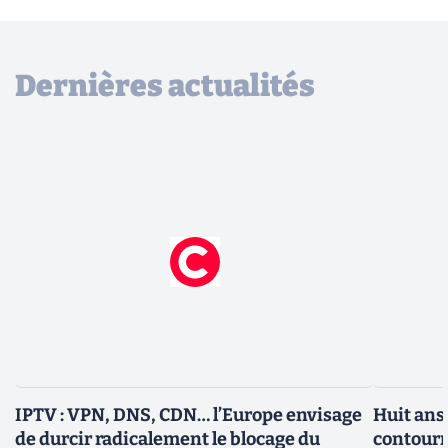
Dernières actualités
IPTV : VPN, DNS, CDN… l’Europe envisage
Huit ans
de durcir radicalement le blocage du
contourn