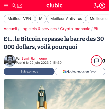
Meilleur VPN
IA
Meilleur Antivirus
Meilleur c
Accueil
Logiciels & services
Crypto-monnaie
Bitcoin
Et... le Bitcoin repasse la barre des 30
000 dollars, voilà pourquoi
Par
Samir Rahmoune
0
Publié le
22 juin 2023 à 15h30
Suivez-nous
Ajoutez-nous en favori