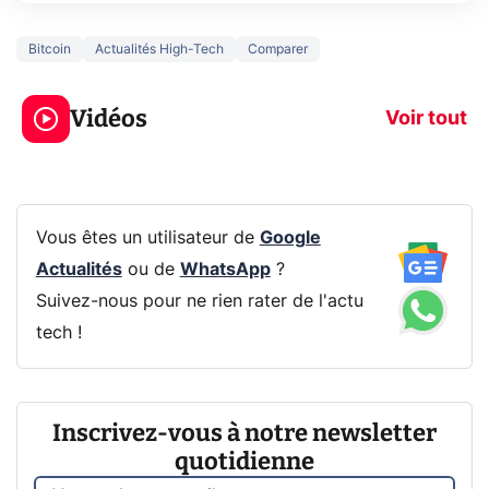
Bitcoin
Actualités High-Tech
Comparer
3 écrans en 1 pour
5 générations
319€ ? Voici L'AOC
jeux dans la
Vidéos
CQ32G4ZA !
prochaine Xbo
Voir tout
Vous êtes un utilisateur de
Google
Actualités
ou de
WhatsApp
?
Suivez-nous pour ne rien rater de l'actu
tech !
Inscrivez-vous à notre newsletter
quotidienne