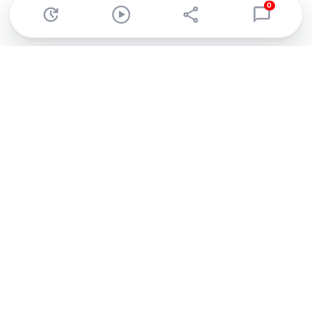
0
Abonnez-vous à notre newsletter !
Recevez un résumé quotidien de l'actu technologique.
S'inscrire
En cliquant sur s'inscrire, j’accepte de recevoir par email des
informations, actualités et offres commerciales de Clubic.
Conformément au RGPD, vous pouvez retirer votre consentement
à tout moment en cliquant sur le lien de désinscription présent
dans chaque email. Pour en savoir plus sur la gestion de vos
données, consultez notre
Politique de confidentialité