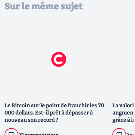
Sur le même sujet
Le Bitcoin sur le point de franchir les 70
La valori
000 dollars. Est-il prêt à dépasser à
augmente
nouveau son record ?
grâce à l