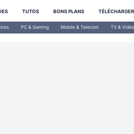
DES
TUTOS
BONS PLANS
TÉLÉCHARGE
vices
PC & Gaming
Mobile & Telecom
TV & Vidé