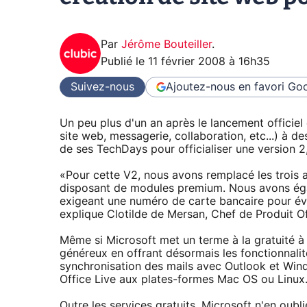
Par
Jérôme Bouteiller
.
Publié le
11 février 2008 à 16h35
Suivez-nous
Ajoutez-nous en favori
Goo
Un peu plus d'un an après le lancement officiel 
site web, messagerie, collaboration, etc...) à d
de ses TechDays pour officialiser une version 
«Pour cette V2, nous avons remplacé les trois a
disposant de modules premium. Nous avons éga
exigeant une numéro de carte bancaire pour évit
explique Clotilde de Mersan, Chef de Produit Of
Même si Microsoft met un terme à la gratuité à
généreux en offrant désormais les fonctionnalit
synchronisation des mails avec Outlook et Win
Office Live aux plates-formes Mac OS ou Linux
Outre les services gratuits, Microsoft n'en oubl