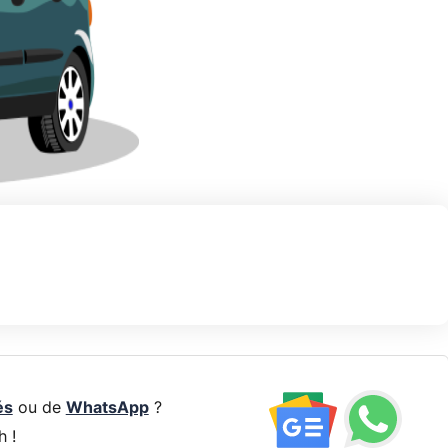
és
ou de
WhatsApp
?
h !