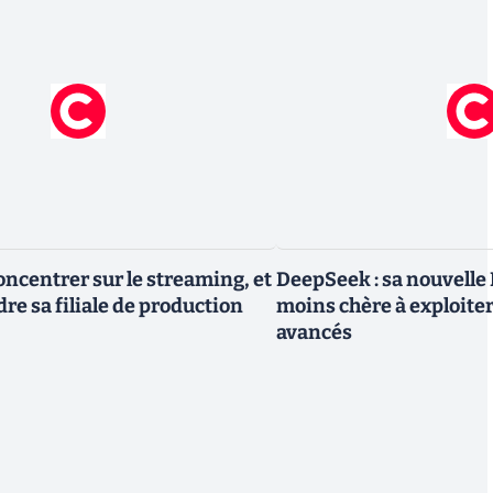
oncentrer sur le streaming, et
DeepSeek : sa nouvelle I
re sa filiale de production
moins chère à exploite
avancés