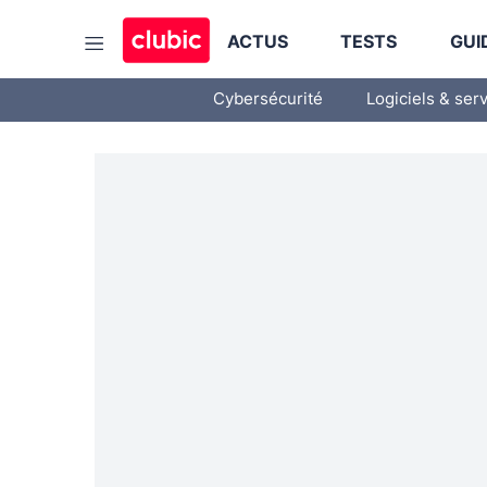
ACTUS
TESTS
GUI
Cybersécurité
Logiciels & ser