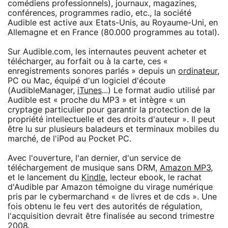
comédiens professionnels), journaux, magazines,
conférences, programmes radio, etc., la société
Audible est active aux Etats-Unis, au Royaume-Uni, en
Allemagne et en France (80.000 programmes au total).
Sur Audible.com, les internautes peuvent acheter et
télécharger, au forfait ou à la carte, ces «
enregistrements sonores parlés » depuis un
ordinateur
,
PC ou Mac, équipé d'un logiciel d'écoute
(AudibleManager,
iTunes
...) Le format audio utilisé par
Audible est « proche du MP3 » et intègre « un
cryptage particulier pour garantir la protection de la
propriété intellectuelle et des droits d'auteur ». Il peut
être lu sur plusieurs baladeurs et terminaux mobiles du
marché, de l'iPod au Pocket PC.
Avec l'ouverture, l'an dernier, d'un service de
téléchargement de musique sans DRM,
Amazon MP3
,
et le lancement du
Kindle
, lecteur ebook, le rachat
d'Audible par Amazon témoigne du virage numérique
pris par le cybermarchand « de livres et de cds ». Une
fois obtenu le feu vert des autorités de régulation,
l'acquisition devrait être finalisée au second trimestre
2008.