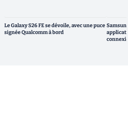
Le Galaxy S26 FE se dévoile, avec une puce
Samsung 
signée Qualcomm à bord
applicati
connexio