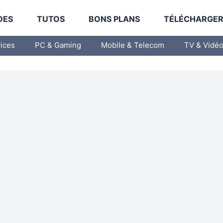
DES
TUTOS
BONS PLANS
TÉLÉCHARGE
vices
PC & Gaming
Mobile & Telecom
TV & Vidé