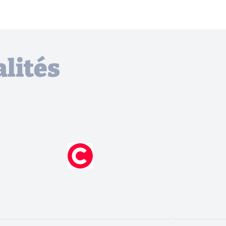
lités