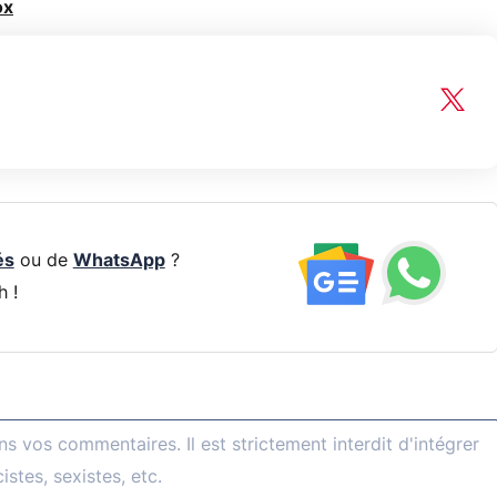
ox
és
ou de
WhatsApp
?
h !