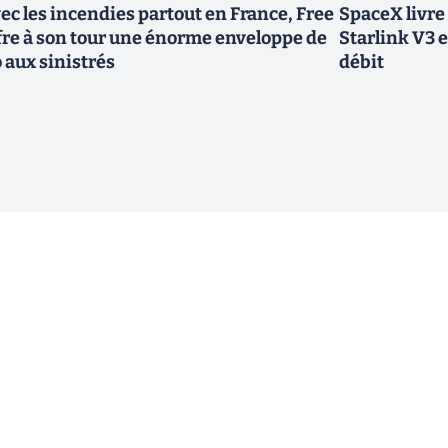
ec les incendies partout en France, Free
SpaceX livre
fre à son tour une énorme enveloppe de
Starlink V3 e
 aux sinistrés
débit
ewsletter !
En cliquant sur s'inscrire, j’accepte
offres commerciales de Clubic. Co