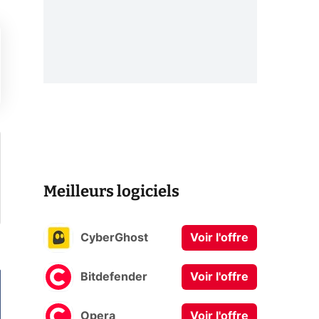
Meilleurs logiciels
CyberGhost
Voir l'offre
Bitdefender
Voir l'offre
Opera
Voir l'offre