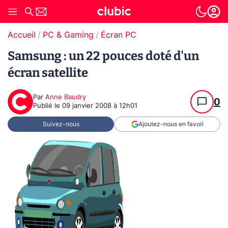
Accueil
PC & Gaming
Écran PC
Samsung : un 22 pouces doté d'un
écran satellite
Par
Anne Baudry
0
Publié le
09 janvier 2008 à 12h01
Suivez-nous
Ajoutez-nous en favori