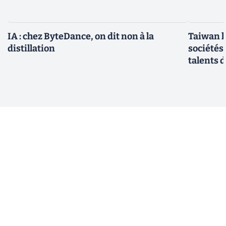
IA : chez ByteDance, on dit non à la
Taiwan l
distillation
sociétés
talents d