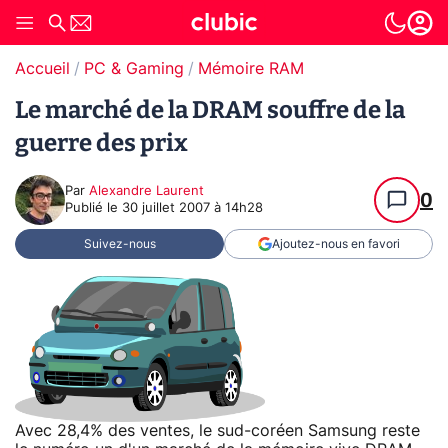
Accueil
PC & Gaming
Mémoire RAM
Le marché de la DRAM souffre de la
guerre des prix
Par
Alexandre Laurent
0
Publié le
30 juillet 2007 à 14h28
Suivez-nous
Ajoutez-nous en favori
Avec 28,4% des ventes, le sud-coréen Samsung reste