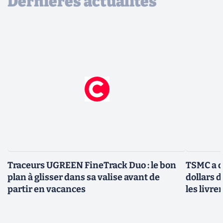
Dernières actualités
Traceurs UGREEN FineTrack Duo : le bon
TSMC a d
plan à glisser dans sa valise avant de
dollars 
partir en vacances
les livre