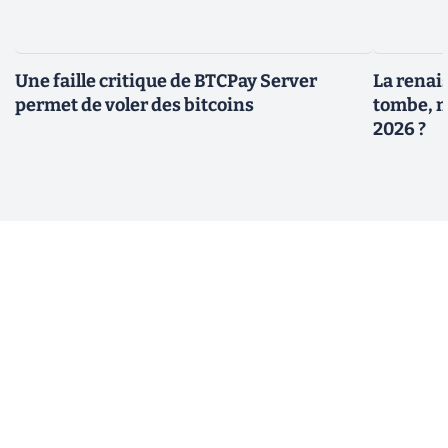
Une faille critique de BTCPay Server
La renais
permet de voler des bitcoins
tombe, m
2026 ?