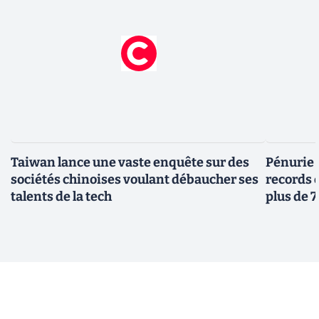
Taiwan lance une vaste enquête sur des
Pénurie 
sociétés chinoises voulant débaucher ses
records 
talents de la tech
plus de 