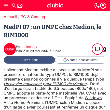
Accueil
PC & Gaming
MedPI 07 : un UMPC chez Medion, le
RIM1000
Par
Julien Jay
0
Publié le
29 mai 2007 à 21h12
Suivez-nous
Ajoutez-nous en favori
L'allemand Medion exhibe à l'occasion du MedPI son
premier ordinateur de type UMPC, le RIM1000 déjà
présenté dans nos colonnes il y a quelque temps (voir
Un clavier coulissant pour l'UMPC de Medion
). Doté
d'un large écran tactile de 6,5 pouces (800x480), cet
UMPC adopte la plate-forme matérielle VIA C7-M avec
un processeur cadencé à 1 GHz. Equipé de
Windows
Vista
Home Premium, l'UMPC selon Medion dispose
d'un large clavier coulissant et renferme un disque dur