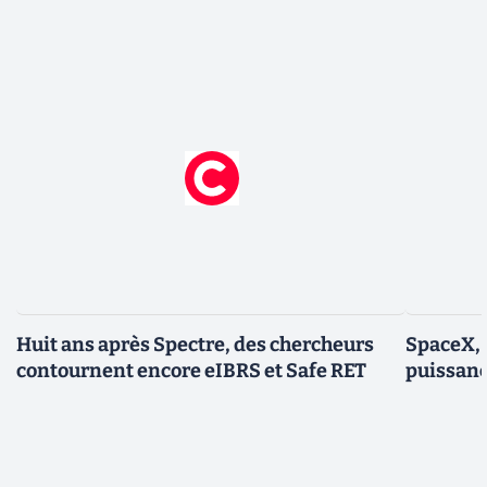
Huit ans après Spectre, des chercheurs
SpaceX, 
contournent encore eIBRS et Safe RET
puissanc