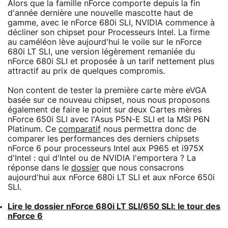
Alors que la famille nForce comporte depuis la fin
d'année dernière une nouvelle mascotte haut de
gamme, avec le nForce 680i SLI, NVIDIA commence à
décliner son chipset pour Processeurs Intel. La firme
au caméléon lève aujourd'hui le voile sur le nForce
680i LT SLI, une version légèrement remaniée du
nForce 680i SLI et proposée à un tarif nettement plus
attractif au prix de quelques compromis.
Non content de tester la première carte mère eVGA
basée sur ce nouveau chipset, nous nous proposons
également de faire le point sur deux Cartes mères
nForce 650i SLI avec l'Asus P5N-E SLI et la MSI P6N
Platinum. Ce
comparatif
nous permettra donc de
comparer les performances des derniers chipsets
nForce 6 pour processeurs Intel aux P965 et i975X
d'Intel : qui d'Intel ou de NVIDIA l'emportera ? La
réponse dans le
dossier
que nous consacrons
aujourd'hui aux nForce 680i LT SLI et aux nForce 650i
SLI.
Lire le dossier nForce 680i LT SLI/650 SLI: le tour des
nForce 6