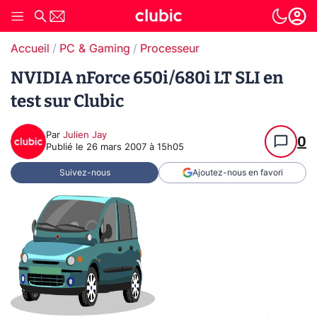
Accueil
PC & Gaming
Processeur
NVIDIA nForce 650i/680i LT SLI en
test sur Clubic
Par
Julien Jay
0
Publié le
26 mars 2007 à 15h05
Suivez-nous
Ajoutez-nous en favori