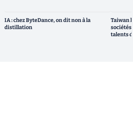
IA : chez ByteDance, on dit non à la
Taiwan l
distillation
sociétés
talents d