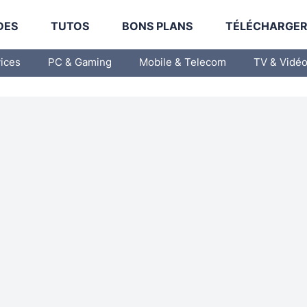
DES
TUTOS
BONS PLANS
TÉLÉCHARGE
vices
PC & Gaming
Mobile & Telecom
TV & Vidé