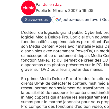
Par
Julien Jay
.
Publié le
16 mars 2007 à 19h05
Suivez-nous
Ajoutez-nous en favori
Goo
L'éditeur de logiciels grand public Cyberlink pr
logiciel
Media Deluxe Pro. Logiciel d'un nouveau
fonctionnalités supplémentaires permettant d'a
son Media Center. Après avoir installé Media D
disponibles avec notamment PowerDV, un modu
caméscope et ce directement depuis Media Cen
fonction MakeDisc qui permet de créer des CD
diaporamas des photos présentes sur le PC. Natu
graver sur DVD pour leur ajouter des menus.
En prime, Media Deluxe Pro offre des fonction
clients UPnP de détecter le contenu multimédia
réseau permet non seulement de transformer la 
la possibilité de récupérer le contenu multimédi
in MagicSports qui analyse les enregistrements
sumos pour le marché japonais) pour vous prop
Pro comporte des fonctions d'édition vidéo, d