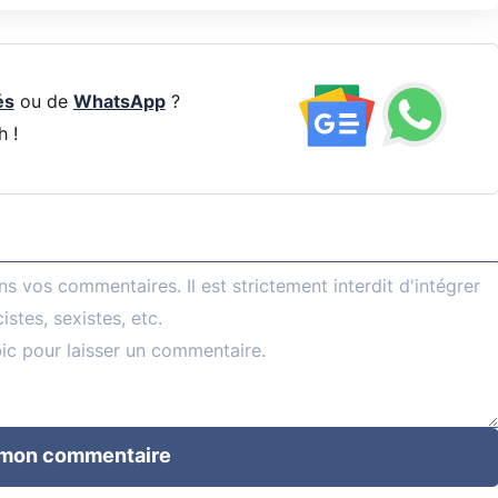
és
ou de
WhatsApp
?
h !
 mon commentaire