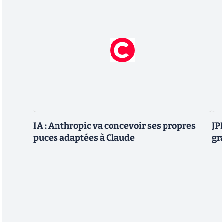
IA : Anthropic va concevoir ses propres
JP
puces adaptées à Claude
gr