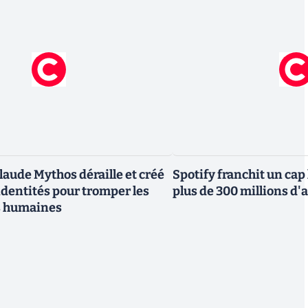
laude Mythos déraille et créé
Spotify franchit un cap
ndentités pour tromper les
plus de 300 millions 
s humaines