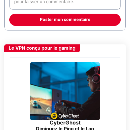
Poster mon commentaire
Le VPN conçu pour le gaming
CyberGhost
Diminuez le Ping et le Lag