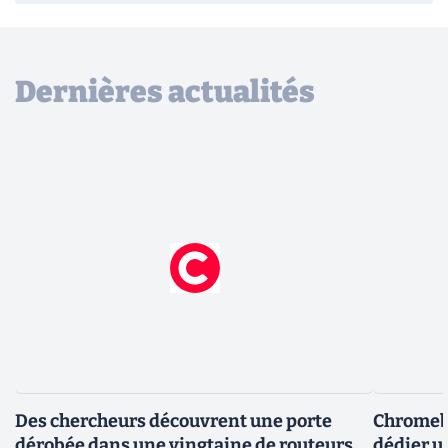
Dernières actualités
Des chercheurs découvrent une porte
Chromebo
dérobée dans une vingtaine de routeurs
dédier u