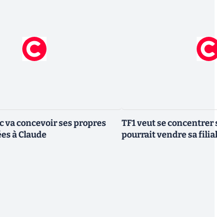
ic va concevoir ses propres
TF1 veut se concentrer 
es à Claude
pourrait vendre sa fili