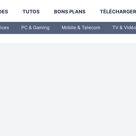
DES
TUTOS
BONS PLANS
TÉLÉCHARGE
vices
PC & Gaming
Mobile & Telecom
TV & Vidé