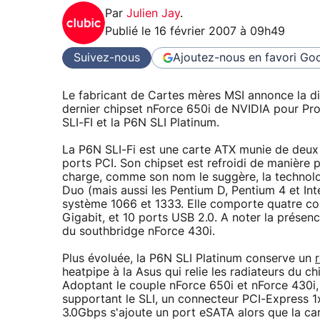
Par
Julien Jay
.
Publié le
16 février 2007 à 09h49
Suivez-nous
Ajoutez-nous en favori
Goo
Le fabricant de Cartes mères MSI annonce la di
dernier chipset nForce 650i de NVIDIA pour Pr
SLI-FI et la P6N SLI Platinum.
La P6N SLI-Fi est une carte ATX munie de deux 
ports PCI. Son chipset est refroidi de manière 
charge, comme son nom le suggère, la technolo
Duo (mais aussi les Pentium D, Pentium 4 et Int
système 1066 et 1333. Elle comporte quatre co
Gigabit, et 10 ports USB 2.0. A noter la présen
du southbridge nForce 430i.
Plus évoluée, la P6N SLI Platinum conserve un
heatpipe à la Asus qui relie les radiateurs du c
Adoptant le couple nForce 650i et nForce 430i, 
supportant le SLI, un connecteur PCI-Express 1
3.0Gbps s'ajoute un port eSATA alors que la car