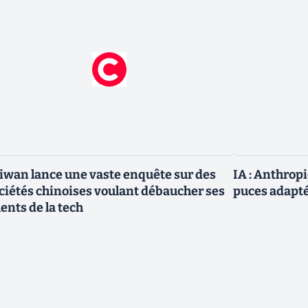
iwan lance une vaste enquête sur des
IA : Anthrop
ciétés chinoises voulant débaucher ses
puces adapté
lents de la tech