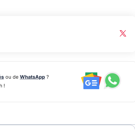
és
ou de
WhatsApp
?
h !