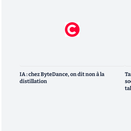
IA : chez ByteDance, on dit non à la
Ta
distillation
so
ta