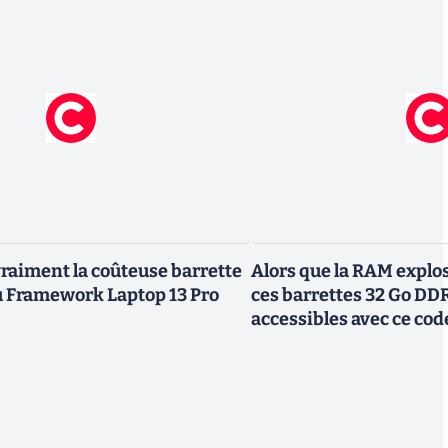
vraiment la coûteuse barrette
Alors que la RAM explos
Framework Laptop 13 Pro
ces barrettes 32 Go DD
accessibles avec ce co