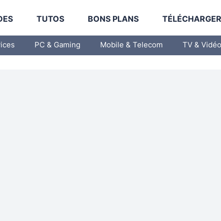
DES
TUTOS
BONS PLANS
TÉLÉCHARGE
vices
PC & Gaming
Mobile & Telecom
TV & Vidé