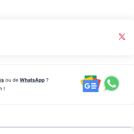
és
ou de
WhatsApp
?
h !