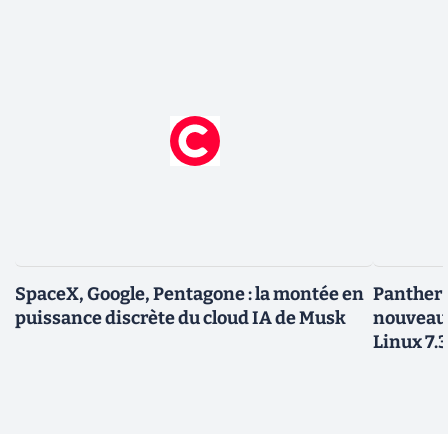
SpaceX, Google, Pentagone : la montée en
Panther L
puissance discrète du cloud IA de Musk
nouveau
Linux 7.