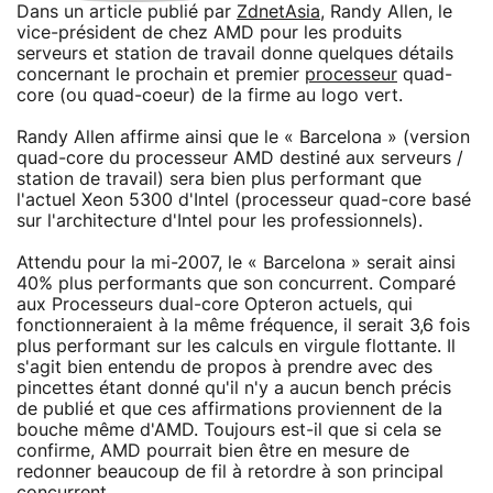
Dans un article publié par
ZdnetAsia
, Randy Allen, le
vice-président de chez AMD pour les produits
serveurs et station de travail donne quelques détails
concernant le prochain et premier
processeur
quad-
core (ou quad-coeur) de la firme au logo vert.
Randy Allen affirme ainsi que le « Barcelona » (version
quad-core du processeur AMD destiné aux serveurs /
station de travail) sera bien plus performant que
l'actuel Xeon 5300 d'Intel (processeur quad-core basé
sur l'architecture d'Intel pour les professionnels).
Attendu pour la mi-2007, le « Barcelona » serait ainsi
40% plus performants que son concurrent. Comparé
aux Processeurs dual-core Opteron actuels, qui
fonctionneraient à la même fréquence, il serait 3,6 fois
plus performant sur les calculs en virgule flottante. Il
s'agit bien entendu de propos à prendre avec des
pincettes étant donné qu'il n'y a aucun bench précis
de publié et que ces affirmations proviennent de la
bouche même d'AMD. Toujours est-il que si cela se
confirme, AMD pourrait bien être en mesure de
redonner beaucoup de fil à retordre à son principal
concurrent.