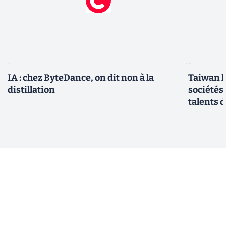
IA : chez ByteDance, on dit non à la
Taiwan l
distillation
sociétés
talents d