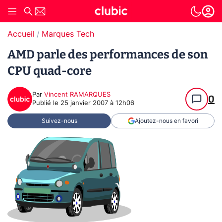
Accueil
Marques Tech
AMD parle des performances de son
CPU quad-core
Par
Vincent RAMARQUES
0
Publié le
25 janvier 2007 à 12h06
Suivez-nous
Ajoutez-nous en favori