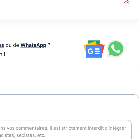
és
ou de
WhatsApp
?
h !