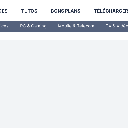
DES
TUTOS
BONS PLANS
TÉLÉCHARGE
vices
PC & Gaming
Mobile & Telecom
TV & Vidé