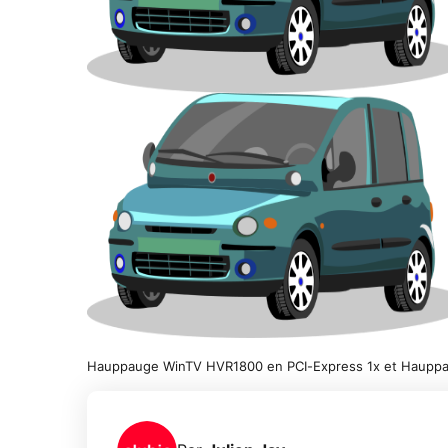
Hauppauge WinTV HVR1800 en PCI-Express 1x et Haupp