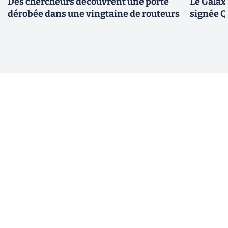
Des chercheurs découvrent une porte
Le Galax
dérobée dans une vingtaine de routeurs
signée 