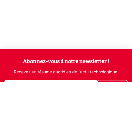
Abonnez-vous à notre newsletter !
Recevez un résumé quotidien de l'actu technologique.
S'inscrire
En cliquant sur s'inscrire, j’accepte de recevoir par email des
informations, actualités et offres commerciales de Clubic.
Conformément au RGPD, vous pouvez retirer votre consentement
à tout moment en cliquant sur le lien de désinscription présent
dans chaque email. Pour en savoir plus sur la gestion de vos
données, consultez notre
Politique de confidentialité