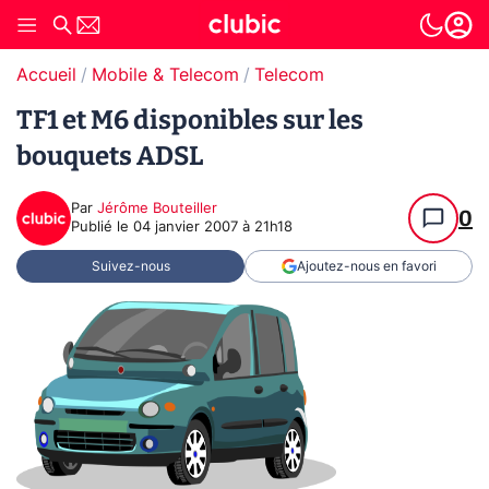
Accueil
Mobile & Telecom
Telecom
TF1 et M6 disponibles sur les
bouquets ADSL
Par
Jérôme Bouteiller
0
Publié le
04 janvier 2007 à 21h18
Suivez-nous
Ajoutez-nous en favori