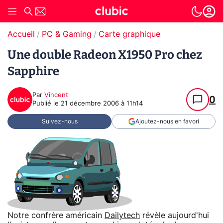
Accueil
PC & Gaming
Carte graphique
Une double Radeon X1950 Pro chez
Sapphire
Par
Vincent
0
Publié le
21 décembre 2006 à 11h14
Suivez-nous
Ajoutez-nous en favori
Notre confrère américain
Dailytech
révèle aujourd'hui