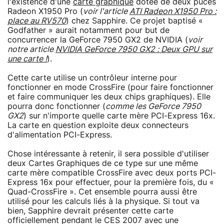
l'existence d'une
carte graphique
dotée de deux puces
Radeon X1950 Pro (
voir l'article
ATI Radeon X1950 Pro :
place au RV570
) chez Sapphire. Ce projet baptisé «
Godfather » aurait notamment pour but de
concurrencer la GeForce 7950 GX2 de NVIDIA (
voir
notre article
NVIDIA GeForce 7950 GX2 : Deux GPU sur
une carte !
).
Cette carte utilise un contrôleur interne pour
fonctionner en mode CrossFire (pour faire fonctionner
et faire communiquer les deux chips graphiques). Elle
pourra donc fonctionner (
comme les GeForce 7950
GX2
) sur n'importe quelle carte mère PCI-Express 16x.
La carte en question exploite deux connecteurs
d'alimentation PCI-Express.
Chose intéressante à retenir, il sera possible d'utiliser
deux Cartes Graphiques de ce type sur une même
carte mère compatible CrossFire avec deux ports PCI-
Express 16x pour effectuer, pour la première fois, du «
Quad-CrossFire ». Cet ensemble pourra aussi être
utilisé pour les calculs liés à la physique. Si tout va
bien, Sapphire devrait présenter cette carte
officiellement pendant le CES 2007 avec une