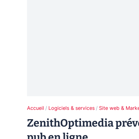
Accueil
Logiciels & services
Site web & Marke
ZenithOptimedia prévo
pub en ligne