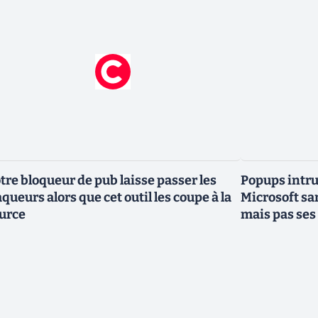
tre bloqueur de pub laisse passer les
Popups intru
aqueurs alors que cet outil les coupe à la
Microsoft sa
urce
mais pas ses