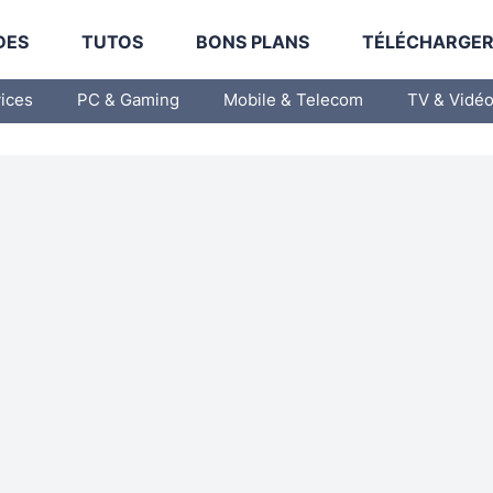
DES
TUTOS
BONS PLANS
TÉLÉCHARGE
vices
PC & Gaming
Mobile & Telecom
TV & Vidé