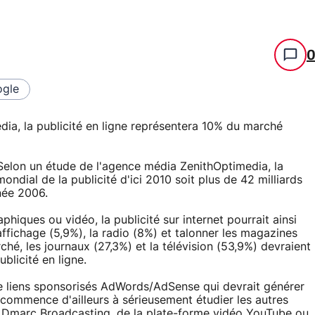
gle
ia, la publicité en ligne représentera 10% du marché
Selon un étude de l'agence média ZenithOptimedia, la
ndial de la publicité d'ici 2010 soit plus de 42 milliards
nnée 2006.
aphiques ou vidéo, la publicité sur internet pourrait ainsi
ffichage (5,9%), la radio (8%) et talonner les magazines
hé, les journaux (27,3%) et la télévision (53,9%) devraient
blicité en ligne.
de liens sponsorisés AdWords/AdSense qui devrait générer
 commence d'ailleurs à sérieusement étudier les autres
o Dmarc Broadcasting, de la plate-forme vidéo YouTube ou