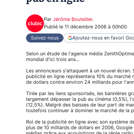
Par
Jérôme Bouteiller
.
Publié le
11 décembre 2006 à 00h00
Suivez-nous
Ajoutez-nous en favori
Goo
Selon un étude de l'agence média ZenithOptimed
mondial d'ici trois ans...
Les annonceurs s'attaquent à un nouvel écran. 
publicité en ligne représentera 10% du marché mo
de dollars contre environ 24 milliards pour l'a
Tirée par les liens sponsorisés, les bannières gr
largement dépasser la pub au cinéma (0,5%), l'a
(12,5%). Malgré des baisses de leur part de marc
toutefois continuer à dominer le marché de la pu
Roi de la publicité en ligne avec son système 
plus de 10 milliards de dollars en 2006, Google
médias grâce aux acquisitions de la régie radi