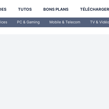
DES
TUTOS
BONS PLANS
TÉLÉCHARGE
vices
PC & Gaming
Mobile & Telecom
TV & Vidé