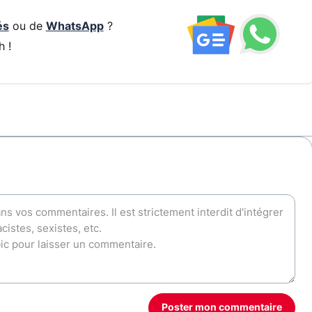
és
ou de
WhatsApp
?
h !
Poster mon commentaire