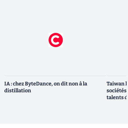
IA : chez ByteDance, on dit non à la
Taiwan l
distillation
sociétés
talents d