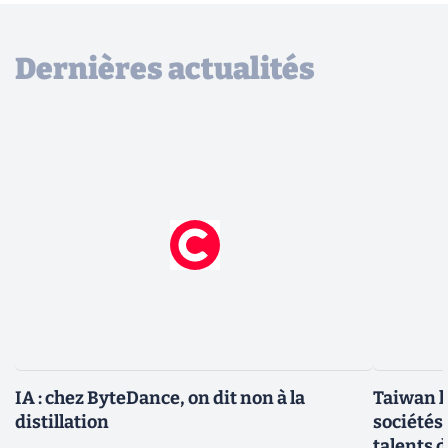
Dernières actualités
IA : chez ByteDance, on dit non à la
Taiwan l
distillation
sociétés
talents d