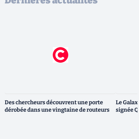
Dernières actualités
Des chercheurs découvrent une porte
Le Galax
dérobée dans une vingtaine de routeurs
signée 