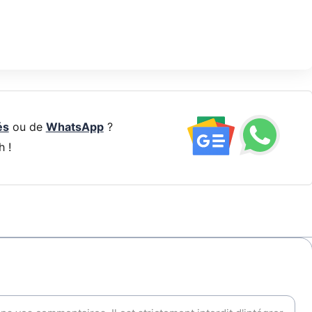
és
ou de
WhatsApp
?
h !