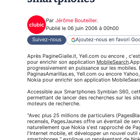
Par
Jérôme Bouteiller
.
Publié le
06 juin 2006 à 00h00
Suivez-nous
Ajoutez-nous en favori
Goo
Après PagineGialle.it, Yell.com ou encore , c'es
pour enrichir son application
MobileSearch
.App
progressivement en puissance sur les mobiles. E
PaginasAmarillas.es, Yell.com ou encore Yahoo, 
Nokia pour enrichir son application MobileSear
Accessible aux Smartphones Symbian S60, cette
permettant de lancer des recherches sur les si
moteurs de recherche.
"Avec plus 25 millions de particuliers (PagesBl
recensés, PagesJaunes offre un éventail de serv
naturellement que Nokia s'est rapproché de Pa
l'Internet mobile, et développer un nouvel outil
smartphones " explique un représentant de Nok