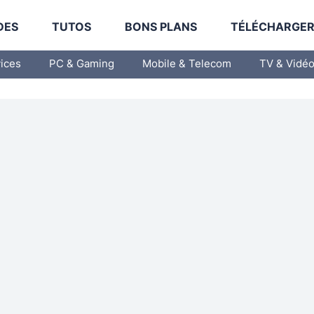
DES
TUTOS
BONS PLANS
TÉLÉCHARGE
vices
PC & Gaming
Mobile & Telecom
TV & Vidé