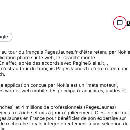
gle
t au tour du français PagesJaunes.fr d'être retenu par Noki
lication phare sur le web, le "search" monte
n effet, après des accords avec PagineGialle.it, ,
c'est au tour du français PagesJaunes.fr d'être retenu par
ch.
 application conçue par Nokia est un "méta moteur",
tes wap et web mobile des principaux annuaires, guides et
anches) et 4 millions de professionnels (PagesJaunes)
ices très riche et mis à jour régulièrement. C'est donc tout
gesJaunes en France pour bénéficier de son expertise sur
 de recherche locale intégré directement à une sélection de
ia.