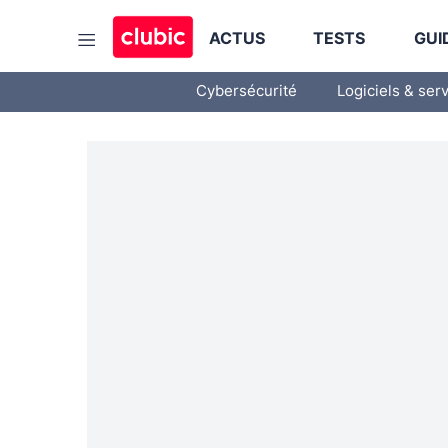
ACTUS
TESTS
GUI
Cybersécurité
Logiciels & ser