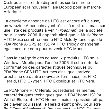
Qtek pour les rendre disponibles sur le marché
Européen et la nouvelle filiale Dopod pour le marché
Asiatique.
La deuxième annonce de HTC est encore officieuse,
un webzine Américain ayant réussi à mettre la main sur
une liste des produits à venir (
roadmap
) de la société
pour l'année 2006. Il apparait ainsi que le MusicPhone
HTC Muse serait renommé HTC Melody tandis que le
PDAPhone A-GPS et HSDPA HTC Trilogy changerait
également de nom pour devenir HTC Monet.
Dans la catégorie des nouveaux produits HTC sous
Windows Mobile pour l'année 2006, il est à noter la
confirmation des caractéristiques techniques du
PDAPhone GPS HTC Artimes ainsi que l'arrivée
prochaine de quatre nouveaux terminaux, les HTC
Herald, HTC Oxygen, HTC Excalibur et HTC Vera.
Le PDAPhone HTC Herald possèderait les mêmes
caractéristiques techniques que le PDAPhone HSDPA,
Wifi et Bluetooth HTC Hermes mais ne possèderait pas
de clavier coulissant, le Herald étant prévu pour être
fin (17mm d'épaisseur). Pour sa part, le HTC Oxygen