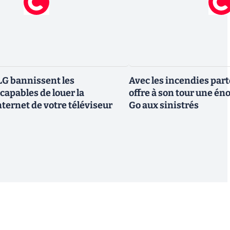
G bannissent les
Avec les incendies part
capables de louer la
offre à son tour une é
ternet de votre téléviseur
Go aux sinistrés