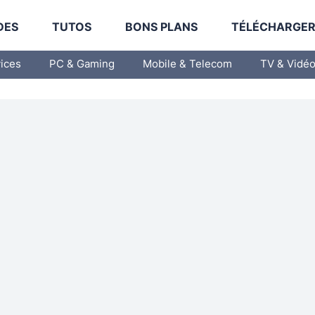
DES
TUTOS
BONS PLANS
TÉLÉCHARGE
vices
PC & Gaming
Mobile & Telecom
TV & Vidé