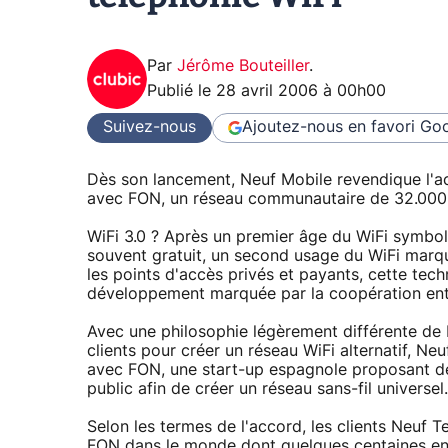
Par
Jérôme Bouteiller
.
Publié le
28 avril 2006 à 00h00
Suivez-nous
Ajoutez-nous en favori
Goo
Dès son lancement, Neuf Mobile revendique l'ac
avec FON, un réseau communautaire de 32.000 
WiFi 3.0 ? Après un premier âge du WiFi symbol
souvent gratuit, un second usage du WiFi marqu
les points d'accès privés et payants, cette tec
développement marquée par la coopération entr
Avec une philosophie légèrement différente de 
clients pour créer un réseau WiFi alternatif, N
avec FON, une start-up espagnole proposant de
public afin de créer un réseau sans-fil universel.
Selon les termes de l'accord, les clients Neuf 
FON dans le monde dont quelques centaines en F