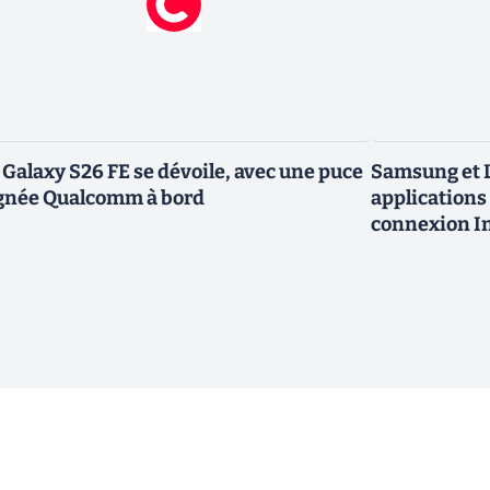
 Galaxy S26 FE se dévoile, avec une puce
Samsung et L
gnée Qualcomm à bord
applications 
connexion In