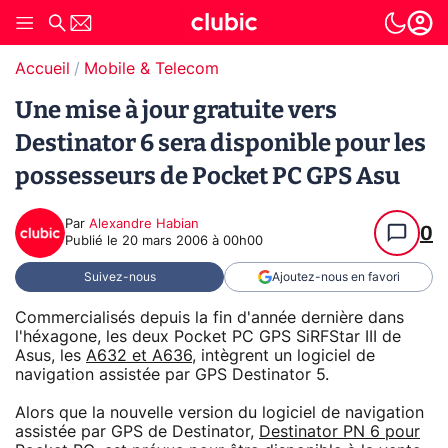
Accueil
Mobile & Telecom
Une mise à jour gratuite vers
Destinator 6 sera disponible pour les
possesseurs de Pocket PC GPS Asu
Par
Alexandre Habian
0
Publié le
20 mars 2006 à 00h00
Suivez-nous
Ajoutez-nous en favori
Commercialisés depuis la fin d'année dernière dans
l'héxagone, les deux Pocket PC GPS SiRFStar III de
Asus, les
A632 et A636
, intègrent un logiciel de
navigation assistée par GPS Destinator 5.
Alors que la nouvelle version du logiciel de navigation
assistée par GPS de Destinator,
Destinator PN 6 pour